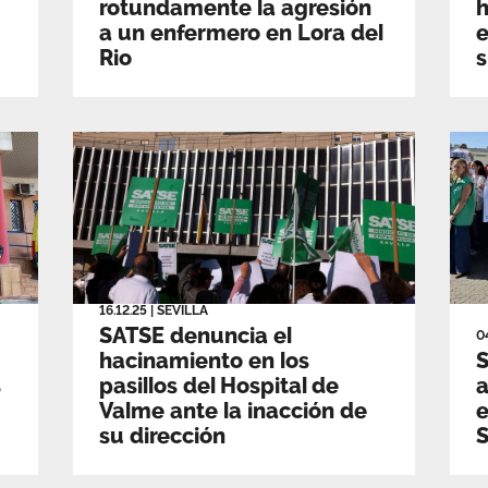
rotundamente la agresión
h
a un enfermero en Lora del
Rio
s
16.12.25
|
SEVILLA
SATSE denuncia el
0
hacinamiento en los
S
s
pasillos del Hospital de
a
Valme ante la inacción de
e
su dirección
S