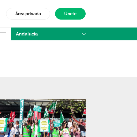
Área privada
Únete
Andalucía
ucía