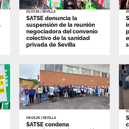
01.07.26
|
SEVILLA
2
SATSE denuncia la
S
a
suspensión de la reunión
i
negociadora del convenio
p
colectivo de la sanidad
e
privada de Sevilla
s
0
S
08.04.26
|
SEVILLA
SATSE condena
c