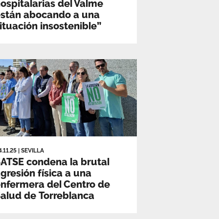
ospitalarias del Valme
están abocando a una
ituación insostenible”
4.11.25
|
SEVILLA
ATSE condena la brutal
gresión física a una
nfermera del Centro de
alud de Torreblanca