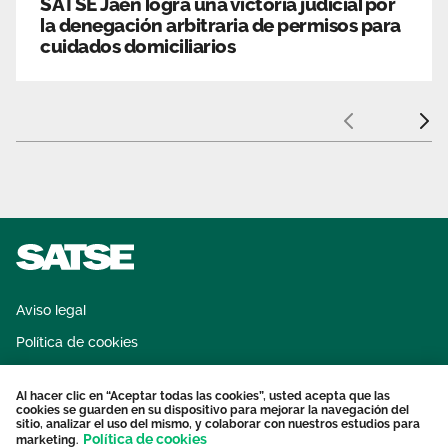
SATSE Jaén logra una victoria judicial por
la denegación arbitraria de permisos para
cuidados domiciliarios
Anterior
Sigui
Aviso legal
Política de cookies
Sistema interno de información
Al hacer clic en “Aceptar todas las cookies”, usted acepta que las
Protección datos personales
cookies se guarden en su dispositivo para mejorar la navegación del
sitio, analizar el uso del mismo, y colaborar con nuestros estudios para
Contacto
Política de cookies
marketing.