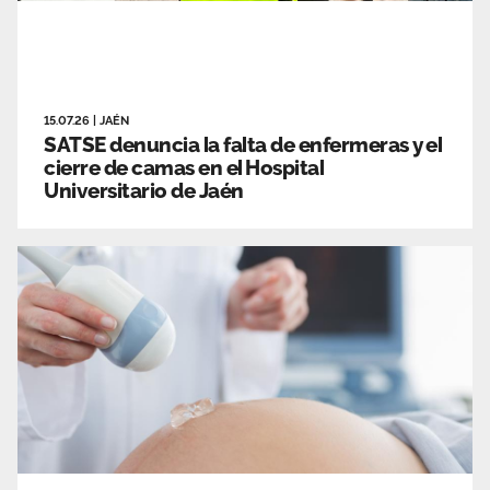
Área privada
Empleo
Documentos
Únete
15.07.26
|
JAÉN
Publicaciones
SATSE denuncia la falta de enfermeras y el
cierre de camas en el Hospital
Vídeos
Universitario de Jaén