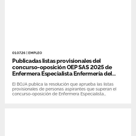
01.07.26
|
EMPLEO
Publicadas listas provisionales del
concurso-oposición OEP SAS 2025 de
Enfermera Especialista Enfermería del
Trabajo
El BOJA publica la resolución que aprueba las listas
provisionales de personas aspirantes que superan el
concurso-oposición de Enfermera Especialista
Enfermería del Trabajo de la OEP SAS 2025. Los
aspirantes disponen de 15 días para formular
alegaciones, del 2 al 22 de julio 2026.