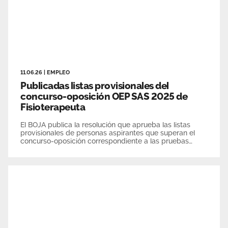
11.06.26
|
EMPLEO
Publicadas listas provisionales del
concurso-oposición OEP SAS 2025 de
Fisioterapeuta
El BOJA publica la resolución que aprueba las listas
provisionales de personas aspirantes que superan el
concurso-oposición correspondiente a las pruebas
selectivas de Fisioterapeuta de la OEP SAS 2025. Los
aspirantes disponen de 15 días para formular
alegaciones.