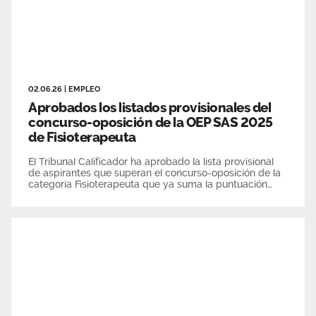
02.06.26
|
EMPLEO
Aprobados los listados provisionales del
concurso-oposición de la OEP SAS 2025
de Fisioterapeuta
El Tribunal Calificador ha aprobado la lista provisional
de aspirantes que superan el concurso-oposición de la
categoría Fisioterapeuta que ya suma la puntuación
total obtenida por éstos tanto en la fase de concurso
(baremo) como en la de oposición (examen que se
celebró el 17 de mayo 2025).