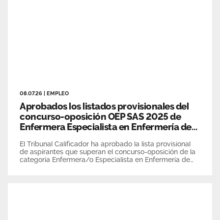
08.07.26
|
EMPLEO
Aprobados los listados provisionales del
concurso-oposición OEP SAS 2025 de
Enfermera Especialista en Enfermería de
Salud Mental
El Tribunal Calificador ha aprobado la lista provisional
de aspirantes que superan el concurso-oposición de la
categoría Enfermera/o Especialista en Enfermería de
Salud Mental que ya suma la puntuación total obtenida
por éstos tanto en la fase de concurso (baremo) como
en la de oposición.