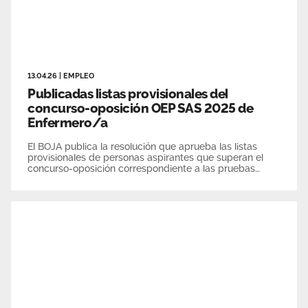
13.04.26
|
EMPLEO
Publicadas listas provisionales del
concurso-oposición OEP SAS 2025 de
Enfermero/a
El BOJA publica la resolución que aprueba las listas
provisionales de personas aspirantes que superan el
concurso-oposición correspondiente a las pruebas
selectivas de Enfermero/a de la OEP SAS 2025. Los
aspirantes disponen de 15 días para formular
alegaciones, desde el 14 de abril al 5 de mayo 2026.