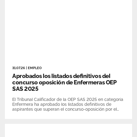
Área privada
Empleo
Documentos
Únete
Publicaciones
Vídeos
31.07.26
|
EMPLEO
Aprobados los listados definitivos del
concurso oposición de Enfermeras OEP
SAS 2025
El Tribunal Calificador de la OEP SAS 2025 en categoría
Enfermera ha aprobado los listados definitivos de
aspirantes que superan el concurso-oposición por el
sistema de acceso libre y promoción interna.