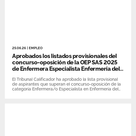
25.06.26
|
EMPLEO
Aprobados los listados provisionales del
concurso-oposición de la OEP SAS 2025
de Enfermera Especialista Enfermería del
Trabajo
El Tribunal Calificador ha aprobado la lista provisional
de aspirantes que superan el concurso-oposición de la
categoría Enfermera/o Especialista en Enfermería del
Trabajo que ya suma la puntuación total obtenida por
éstos tanto en la fase de concurso (baremo) como en la
de oposición.