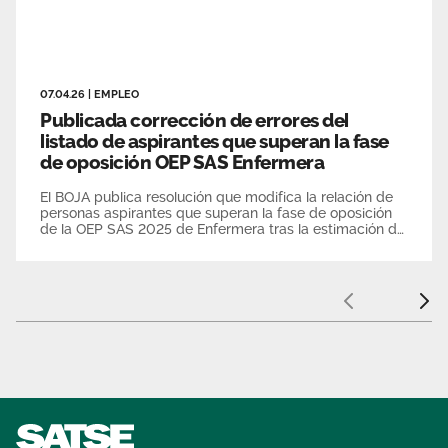
07.04.26
|
EMPLEO
Publicada corrección de errores del
listado de aspirantes que superan la fase
de oposición OEP SAS Enfermera
El BOJA publica resolución que modifica la relación de
personas aspirantes que superan la fase de oposición
de la OEP SAS 2025 de Enfermera tras la estimación del
recurso de reposición de una candidata.
Anterior
Sigui