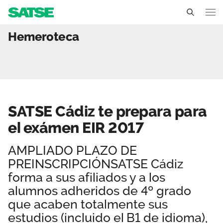
SATSE Cádiz te prepara p
Hemeroteca
Andalucía
Conócenos
Un sindicato profesional e independiente
Nuestro trabajo
SATSE Cádiz te prepara para
Delegados Sindicales
Ámbitos de negociación
Qué ofrecemos
el exámen EIR 2017
Estructura organizativa
Secciones sindicales
Actualidad
AMPLIADO PLAZO DE
Transparencia
PREINSCRIPCIÓNSATSE Cádiz
Servicios
Temas
Contáctanos
forma a sus afiliados y a los
Ventajas
alumnos adheridos de 4º grado
Noticias
que acaben totalmente sus
Sala de prensa
estudios (incluido el B1 de idioma),