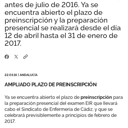
antes de julio de 2016. Ya se
Área privada
Empleo
encuentra abierto el plazo de
preinscripción y la preparación
Documentos
Únete
presencial se realizará desde el día
Publicaciones
12 de abril hasta el 31 de enero de
2017.
Vídeos
22.03.16
|
ANDALUCÍA
AMPLIADO PLAZO DE PREINSCRIPCIÓN
Ya se encuentra abierto el plazo de
preinscripción
para
la preparación presencial del examen EIR que llevará
cabo el Sindicato de Enfermería de Cádiz, y que se
celebrará previsiblemente a principios de febrero de
2017.