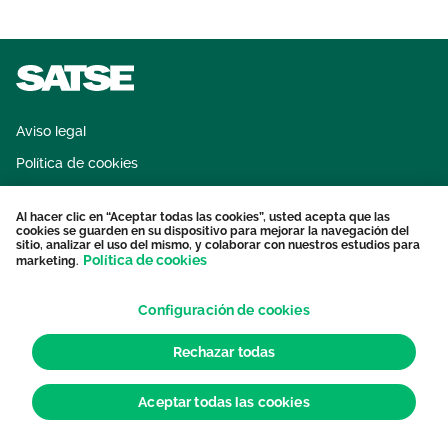
Área privada
Empleo
Documentos
Únete
Publicaciones
Aviso legal
Vídeos
Política de cookies
Sistema interno de información
Al hacer clic en “Aceptar todas las cookies”, usted acepta que las
Protección datos personales
cookies se guarden en su dispositivo para mejorar la navegación del
sitio, analizar el uso del mismo, y colaborar con nuestros estudios para
Contacto
Política de cookies
marketing.
Configuración de cookies
Rechazar todas
Aceptar todas las cookies
© 2026 Sindicato de Enfermería. Todos los derechos reservados.