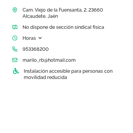
Área privada
Empleo
Cam. Viejo de la Fuensanta, 2, 23660
Alcaudete, Jaén
Documentos
Únete
No dispone de sección sindical física
Publicaciones
Horas
Vídeos
953368200
marilo_rb@hotmail.com
Instalación accesible para personas con
movilidad reducida