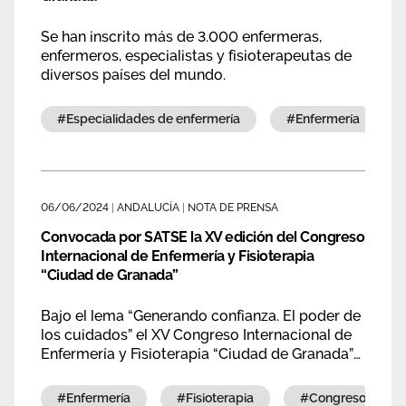
Se han inscrito más de 3.000 enfermeras,
enfermeros, especialistas y fisioterapeutas de
diversos países del mundo.
#especialidades de enfermería
#enfermería
06/06/2024
|
ANDALUCÍA
|
NOTA DE PRENSA
Convocada por SATSE la XV edición del Congreso
Internacional de Enfermería y Fisioterapia
“Ciudad de Granada”
Bajo el lema “Generando confianza. El poder de
los cuidados” el XV Congreso Internacional de
Enfermería y Fisioterapia “Ciudad de Granada”
se desarrollará de forma presencial y en
streaming los días 24 y 25 de octubre de 2024.
#enfermería
#fisioterapia
#congreso