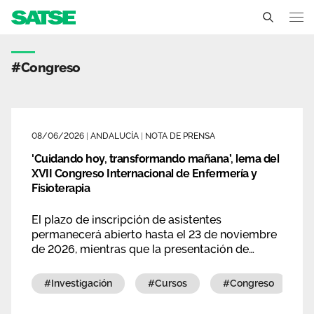
Etiqueta - Andalucía
Andalucía
#congreso
Conócenos
Un sindicato profesional e independiente
Nuestro trabajo
08/06/2026
|
ANDALUCÍA
|
NOTA DE PRENSA
Delegados Sindicales
'Cuidando hoy, transformando mañana’, lema del
Ámbitos de negociación
Qué ofrecemos
XVII Congreso Internacional de Enfermería y
Estructura organizativa
Fisioterapia
Secciones sindicales
Actualidad
Transparencia
El plazo de inscripción de asistentes
Servicios
Temas
permanecerá abierto hasta el 23 de noviembre
Contáctanos
de 2026, mientras que la presentación de
Ventajas
comunicaciones científicas y trabajos de
Noticias
investigación podrá realizarse hasta el 26 de
#investigación
#cursos
#congreso
octubre.
Sala de prensa