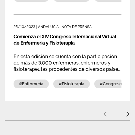
25/10/2023
|
ANDALUCÍA
|
NOTA DE PRENSA
Comienza el XIV Congreso Internacional Virtual
de Enfermería y Fisioterapia
En esta edición se cuenta con la participación
de más de 3.000 enfermeras, enfermeros y
fisioterapeutas procedentes de diversos países.
La temática del congreso es “Unidos como
profesión para mejorar nuestros cuidados”,
#enfermería
#fisioterapia
#congreso
marcándose como objetivo crear un marco de
encuentro y de difusión del conocimiento.
Anterior
Sigui