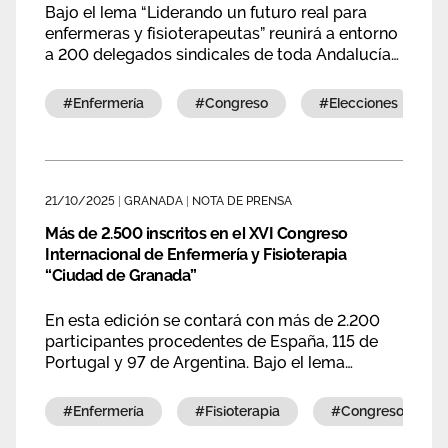
Bajo el lema “Liderando un futuro real para
enfermeras y fisioterapeutas” reunirá a entorno
a 200 delegados sindicales de toda Andalucía
para marcar las líneas estratégicas de la
organización para los próximos años y la
#enfermería
#congreso
#elecciones
elección de un nuevo Secretario General
autonómico.
21/10/2025
|
GRANADA
|
NOTA DE PRENSA
Más de 2.500 inscritos en el XVI Congreso
Internacional de Enfermería y Fisioterapia
“Ciudad de Granada”
En esta edición se contará con más de 2.200
participantes procedentes de España, 115 de
Portugal y 97 de Argentina. Bajo el lema
“Generando confianza. El poder de los
cuidados”, enfermeros, enfermeras y
#enfermería
#fisioterapia
#congreso
fisioterapeutas compartirán conocimientos,
experiencias y evidencias científicas en torno a