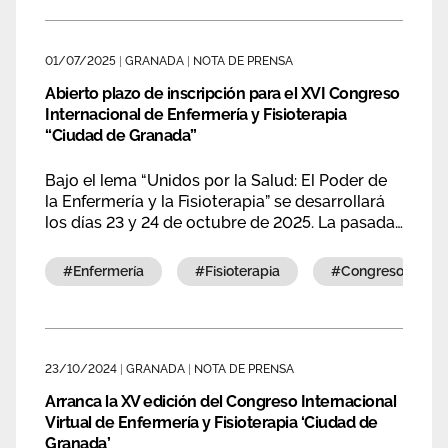
la profesión.
01/07/2025
|
GRANADA
|
NOTA DE PRENSA
Abierto plazo de inscripción para el XVI Congreso
Internacional de Enfermería y Fisioterapia
“Ciudad de Granada”
Bajo el lema “Unidos por la Salud: El Poder de
la Enfermería y la Fisioterapia” se desarrollará
los días 23 y 24 de octubre de 2025. La pasada
edición contó con la participación de más de
3.000 enfermeras, enfermeras especialistas y
#enfermería
#fisioterapia
#congreso
fisioterapeutas y se presentaron más de 1.000
trabajos.
23/10/2024
|
GRANADA
|
NOTA DE PRENSA
Arranca la XV edición del Congreso Internacional
Virtual de Enfermería y Fisioterapia ‘Ciudad de
Granada’