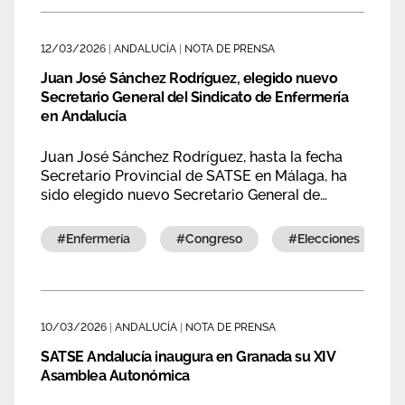
Área privada
Empleo
12/03/2026
|
ANDALUCÍA
|
NOTA DE PRENSA
Documentos
Únete
Juan José Sánchez Rodríguez, elegido nuevo
Secretario General del Sindicato de Enfermería
Publicaciones
en Andalucía
Vídeos
Juan José Sánchez Rodríguez, hasta la fecha
Secretario Provincial de SATSE en Málaga, ha
sido elegido nuevo Secretario General de
SATSE Andalucía durante la XIV Asamblea
Autonómica celebrada en Granada.
#enfermería
#congreso
#elecciones
10/03/2026
|
ANDALUCÍA
|
NOTA DE PRENSA
SATSE Andalucía inaugura en Granada su XIV
Asamblea Autonómica