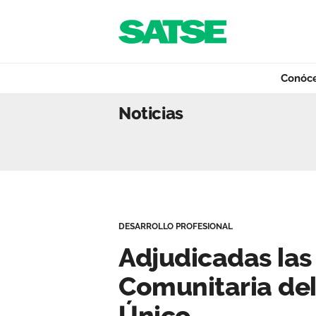
Navegación
Saltar al contenido
Conóc
Adjudicadas las p
Noticias
Conócenos
Nuestro trabajo
DESARROLLO PROFESIONAL
Qué ofrecemos
Adjudicadas las 
Comunitaria del
Actualidad
Único