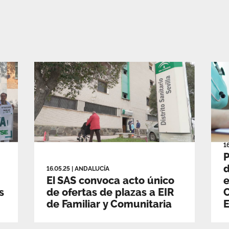
1
P
d
16.05.25
|
ANDALUCÍA
El SAS convoca acto único
e
s
de ofertas de plazas a EIR
C
de Familiar y Comunitaria