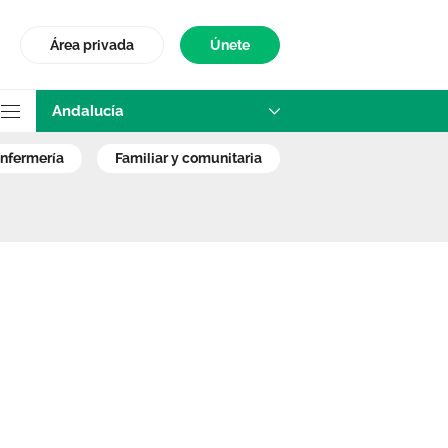
Área privada
Únete
Andalucía
 y Comunitaria de
enfermería
familiar y comunitaria