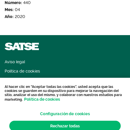
Número:
440
Área privada
Empleo
Mes:
04
Año:
2020
Documentos
Únete
Publicaciones
Vídeos
Aviso legal
Política de cookies
Sistema interno de información
Al hacer clic en “Aceptar todas las cookies”, usted acepta que las
Protección datos personales
cookies se guarden en su dispositivo para mejorar la navegación del
sitio, analizar el uso del mismo, y colaborar con nuestros estudios para
Contacto
Política de cookies
marketing.
Configuración de cookies
Rechazar todas