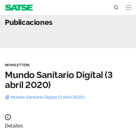
Mundo Sanitario Digital (
Publicaciones
Andalucía
Conócenos
Un sindicato profesional e independiente
Nuestro trabajo
NEWSLETTERS
Delegados Sindicales
Ámbitos de negociación
Qué ofrecemos
Mundo Sanitario Digital (3
Estructura organizativa
abril 2020)
Secciones sindicales
Actualidad
Transparencia
Mundo Sanitario Digital (3 abril 2020)
Servicios
Temas
Contáctanos
Ventajas
Noticias
Detalles
Sala de prensa