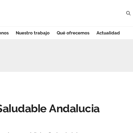
enos
Nuestro trabajo
Qué ofrecemos
Actualidad
Saludable Andaluc
 Saludable Andalucia