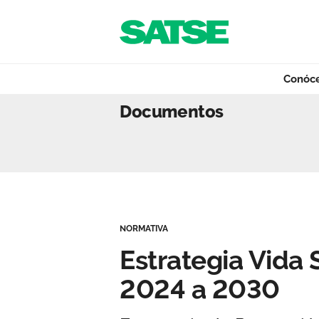
Navegación
Saltar al contenido
Conóc
Estrategia Vida 
Documentos
Conócenos
Nuestro trabajo
NORMATIVA
Qué ofrecemos
Estrategia Vida
2024 a 2030
Actualidad