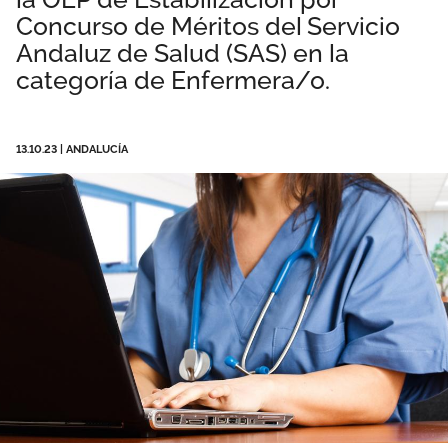
Concurso de Méritos del Servicio
Área privada
Empleo
Andaluz de Salud (SAS) en la
Documentos
categoría de Enfermera/o.
Únete
Publicaciones
13.10.23
|
ANDALUCÍA
Vídeos