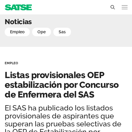
Listas provisionales OEP
Noticias
Andalucía
empleo
ope
sas
Conócenos
Un sindicato profesional e independiente
Nuestro trabajo
EMPLEO
Delegados Sindicales
Ámbitos de negociación
Qué ofrecemos
Listas provisionales OEP
Estructura organizativa
Secciones sindicales
estabilización por Concurso
Actualidad
de Enfermera del SAS
Transparencia
Servicios
Temas
Contáctanos
El SAS ha publicado los listados
Ventajas
Noticias
provisionales de aspirantes que
superan las pruebas selectivas de
Sala de prensa
la OEP de Estabilización por