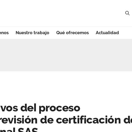
enos
Nuestro trabajo
Qué ofrecemos
Actualidad
vos del proceso ex
ivos del proceso
evisión de certificación d
onal SAS