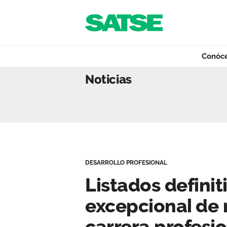
Navegación
Saltar al contenido
Conóc
Listados definiti
Noticias
Conócenos
Nuestro trabajo
DESARROLLO PROFESIONAL
Qué ofrecemos
Listados definit
excepcional de r
Actualidad
carrera profesi