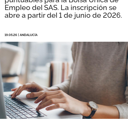
Empleo del SAS. La inscripción se
Área privada
Empleo
abre a partir del 1 de junio de 2026.
Documentos
Únete
Publicaciones
19.05.26
|
ANDALUCÍA
Vídeos