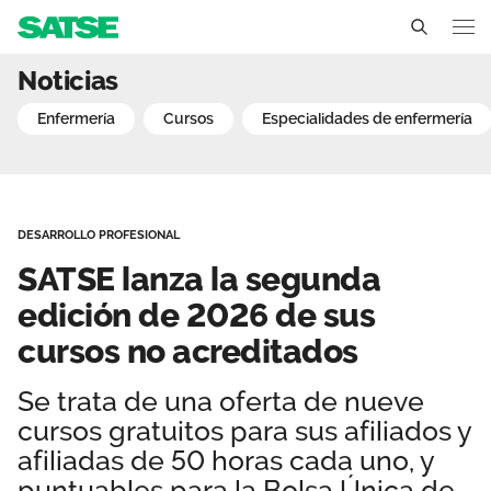
SATSE lanza la segunda e
Noticias
Andalucía
enfermería
cursos
especialidades de enfermería
Conócenos
Un sindicato profesional e independiente
Nuestro trabajo
DESARROLLO PROFESIONAL
Delegados Sindicales
Ámbitos de negociación
Qué ofrecemos
SATSE lanza la segunda
Estructura organizativa
Secciones sindicales
edición de 2026 de sus
Actualidad
cursos no acreditados
Transparencia
Servicios
Temas
Contáctanos
Se trata de una oferta de nueve
Ventajas
Noticias
cursos gratuitos para sus afiliados y
afiliadas de 50 horas cada uno, y
Sala de prensa
puntuables para la Bolsa Única de