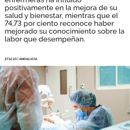
positivamente en la mejora de su
Área privada
Empleo
salud y bienestar, mientras que el
Documentos
74,73 por ciento reconoce haber
Únete
mejorado su conocimiento sobre la
Publicaciones
labor que desempeñan.
Vídeos
27.12.23
|
ANDALUCÍA