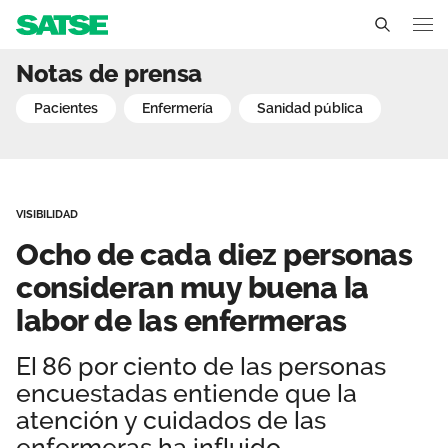
Ocho de cada diez person
Notas de prensa
Andalucía
pacientes
enfermería
sanidad pública
Conócenos
Un sindicato profesional e independiente
Nuestro trabajo
VISIBILIDAD
Delegados Sindicales
Ámbitos de negociación
Qué ofrecemos
Ocho de cada diez personas
Estructura organizativa
Secciones sindicales
consideran muy buena la
Actualidad
labor de las enfermeras
Transparencia
Servicios
Temas
Contáctanos
El 86 por ciento de las personas
Ventajas
Noticias
encuestadas entiende que la
atención y cuidados de las
Sala de prensa
enfermeras ha influido