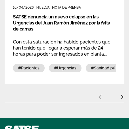
16/04/2026
|
HUELVA
|
NOTA DE PRENSA
SATSE denuncia un nuevo colapso en las
Urgencias del Juan Ramón Jiménez por la falta
de camas
Con esta saturación ha habido pacientes que
han tenido que llegar a esperar más de 24
horas para poder ser ingresados en planta,
permaneciendo en urgencias en condiciones
que no permiten una atención adecuada ni
#pacientes
#urgencias
#sanidad pública
digna, y con profesionales trabajando bajo una
elevada presión asistencial.
Anterior
Sigui