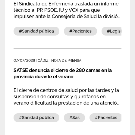
El Sindicato de Enfermería traslada un informe
técnico al PP, PSOE, IU y VOX para que
impulsen ante la Consejería de Salud la división
del actual Área de Gestión Sanitaria Sur en dos
estructuras independientes: Subbética y
#sanidad pública
#pacientes
#legislación
Campiña.
07/07/2026
|
CÁDIZ
|
NOTA DE PRENSA
SATSE denuncia el cierre de 280 camas en la
provincia durante el verano
El cierre de centros de salud por las tardes y la
suspensión de consultas y quirófanos en
verano dificultad la prestación de una atención
con las garantías de calidad y seguridad
adecuadas. Se exige una mejor previsión en la
#sanidad pública
#sas
#pacientes
contratación, contratos más largos y estables,
y mejores condiciones laborales.