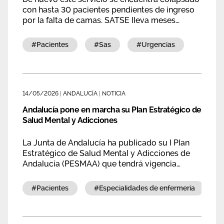
con hasta 30 pacientes pendientes de ingreso
por la falta de camas. SATSE lleva meses
denunciando esta situación que se ha
cronificado y que la Administración sigue sin
#pacientes
#sas
#urgencias
resolver.
14/05/2026
|
ANDALUCÍA
|
NOTICIA
Andalucía pone en marcha su Plan Estratégico de
Salud Mental y Adicciones
La Junta de Andalucía ha publicado su I Plan
Estratégico de Salud Mental y Adicciones de
Andalucía (PESMAA) que tendrá vigencia
durante los próximos cuatro años.
#pacientes
#especialidades de enfermería