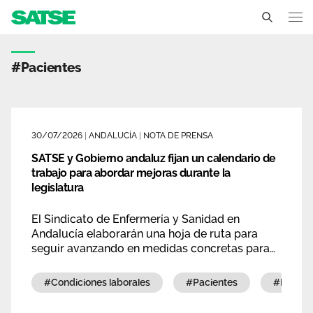
Etiqueta - Andalucía
Andalucía
#pacientes
Conócenos
Un sindicato profesional e independiente
Nuestro trabajo
30/07/2026
|
ANDALUCÍA
|
NOTA DE PRENSA
Delegados Sindicales
SATSE y Gobierno andaluz fijan un calendario de
Ámbitos de negociación
Qué ofrecemos
trabajo para abordar mejoras durante la
Estructura organizativa
legislatura
Secciones sindicales
Actualidad
Transparencia
El Sindicato de Enfermería y Sanidad en
Servicios
Temas
Andalucía elaborarán una hoja de ruta para
Contáctanos
seguir avanzando en medidas concretas para
Ventajas
Enfermería y Fisioterapeutas.
Noticias
#condiciones laborales
#pacientes
#enfer
Sala de prensa