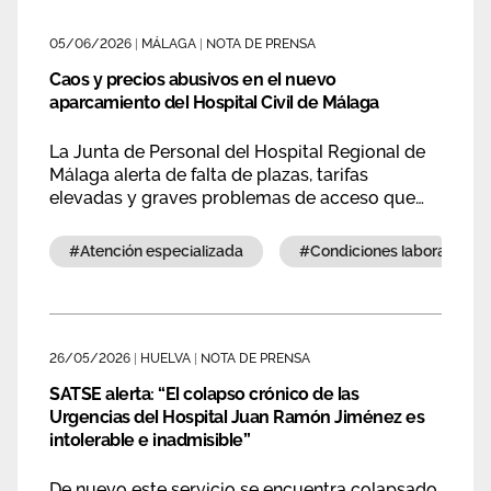
05/06/2026
|
MÁLAGA
|
NOTA DE PRENSA
Caos y precios abusivos en el nuevo
aparcamiento del Hospital Civil de Málaga
La Junta de Personal del Hospital Regional de
Málaga alerta de falta de plazas, tarifas
elevadas y graves problemas de acceso que
afectan a profesionales y pacientes, y exige
soluciones urgentes al SAS.
#atención especializada
#condiciones laborales
26/05/2026
|
HUELVA
|
NOTA DE PRENSA
SATSE alerta: “El colapso crónico de las
Urgencias del Hospital Juan Ramón Jiménez es
intolerable e inadmisible”
De nuevo este servicio se encuentra colapsado