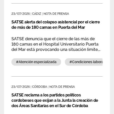
Área privada
Empleo
23/07/2026
|
CÁDIZ
|
NOTA DE PRENSA
Documentos
Únete
SATSE alerta del colapso asistencial por el cierre
de más de 180 camas en Puerta del Mar
Publicaciones
SATSE denuncia que el cierre de las más de
Vídeos
180 camas en el Hospital Universitario Puerta
del Mar está provocando una situación límite,
con las urgencias colapsadas y los
profesionales al borde del agotamiento.
#atención especializada
#condiciones laborales
23/07/2026
|
CÓRDOBA
|
NOTA DE PRENSA
SATSE reclama a los partidos políticos
cordobeses que exijan a la Junta la creación de
dos Áreas Sanitarias en el Sur de Córdoba