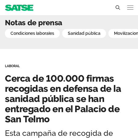
Cerca de 100.000 firmas 
Notas de prensa
Andalucía
condiciones laborales
sanidad pública
movilizacio
Conócenos
Un sindicato profesional e independiente
Nuestro trabajo
LABORAL
Delegados Sindicales
Ámbitos de negociación
Qué ofrecemos
Cerca de 100.000 firmas
Estructura organizativa
Secciones sindicales
recogidas en defensa de la
Actualidad
sanidad pública se han
Transparencia
Servicios
Temas
Contáctanos
entregado en el Palacio de
Ventajas
San Telmo
Noticias
Sala de prensa
Esta campaña de recogida de