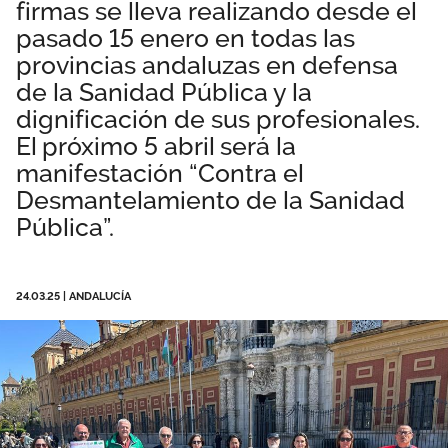
firmas se lleva realizando desde el
Área privada
Empleo
pasado 15 enero en todas las
provincias andaluzas en defensa
Documentos
Únete
de la Sanidad Pública y la
dignificación de sus profesionales.
Publicaciones
El próximo 5 abril será la
Vídeos
manifestación “Contra el
Desmantelamiento de la Sanidad
Pública”.
24.03.25
|
ANDALUCÍA