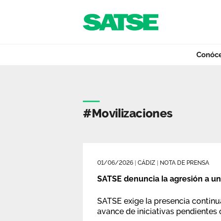
Navegación
Saltar al contenido
Conóc
Etiqueta - Andalu
Conócenos
#movilizaciones
Nuestro trabajo
01/06/2026
|
CÁDIZ
|
NOTA DE PRENSA
Qué ofrecemos
SATSE denuncia la agresión a una
SATSE exige la presencia continua
avance de iniciativas pendientes
Actualidad