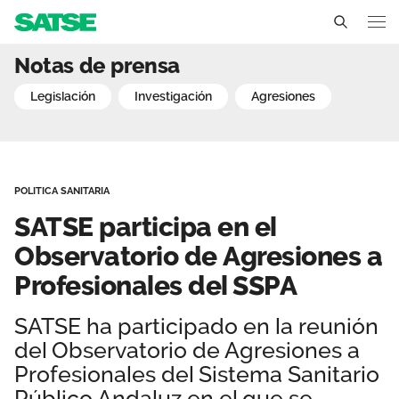
SATSE participa en el Ob
Notas de prensa
Andalucía
legislación
investigación
agresiones
Conócenos
Un sindicato profesional e independiente
Nuestro trabajo
POLITICA SANITARIA
Delegados Sindicales
Ámbitos de negociación
Qué ofrecemos
SATSE participa en el
Estructura organizativa
Secciones sindicales
Observatorio de Agresiones a
Actualidad
Profesionales del SSPA
Transparencia
Servicios
Temas
Contáctanos
SATSE ha participado en la reunión
Ventajas
Noticias
del Observatorio de Agresiones a
Profesionales del Sistema Sanitario
Sala de prensa
Público Andaluz en el que se