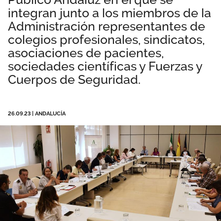
integran junto a los miembros de la
Área privada
Empleo
Administración representantes de
Documentos
colegios profesionales, sindicatos,
Únete
asociaciones de pacientes,
Publicaciones
sociedades científicas y Fuerzas y
Cuerpos de Seguridad.
Vídeos
26.09.23
|
ANDALUCÍA