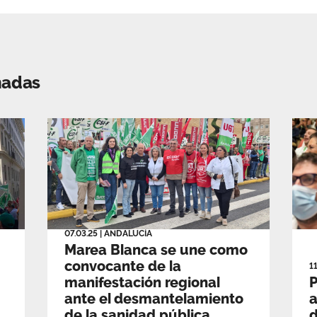
nadas
07.03.25
|
ANDALUCÍA
Marea Blanca se une como
convocante de la
1
manifestación regional
P
ante el desmantelamiento
a
de la sanidad pública
d