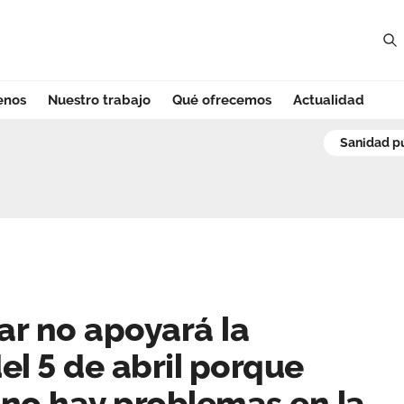
enos
Nuestro trabajo
Qué ofrecemos
Actualidad
r no apoyará la m
sanidad p
ar no apoyará la
el 5 de abril porque
no hay problemas en la