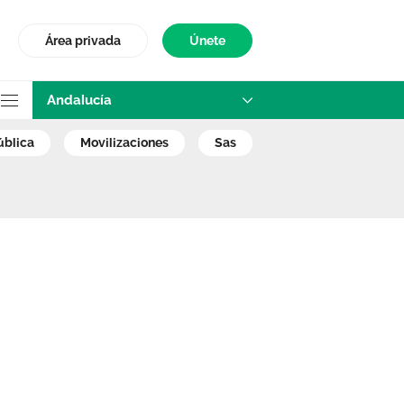
Área privada
Únete
Andalucía
anifestación del 
ública
movilizaciones
sas