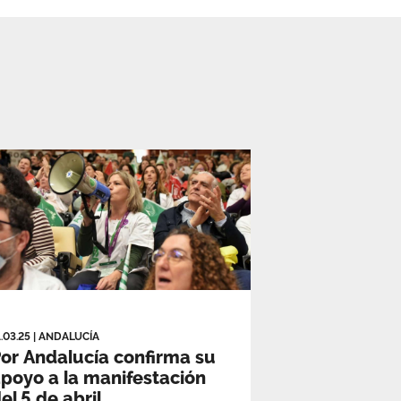
1.03.25
|
ANDALUCÍA
or Andalucía confirma su
poyo a la manifestación
el 5 de abril