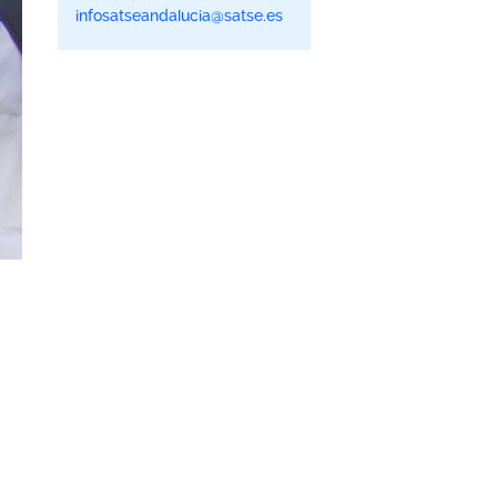
infosatseandalucia@satse.es