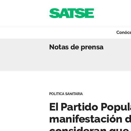
Navegación
Saltar al contenido
Conóc
El Partido Popula
Notas de prensa
Conócenos
Nuestro trabajo
POLITICA SANITARIA
Qué ofrecemos
El Partido Popul
manifestación d
Actualidad
consideran que 