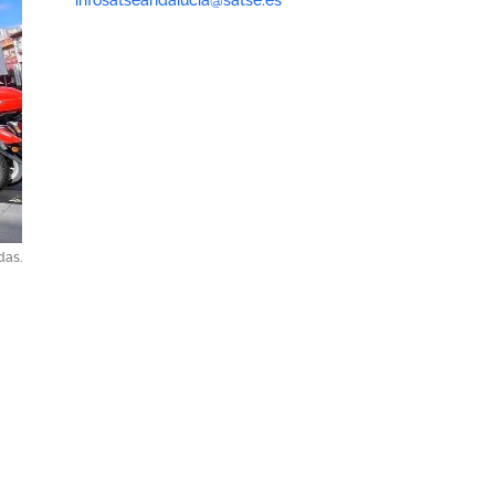
infosatseandalucia@satse.es
das.