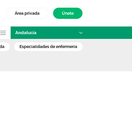
Área privada
Únete
Andalucía
as Unidas y SATS
ada
especialidades de enfermería