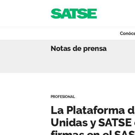
Navegación
Saltar al contenido
Conóc
La Plataforma de
Notas de prensa
Conócenos
Nuestro trabajo
PROFESIONAL
Qué ofrecemos
La Plataforma 
Unidas y SATSE
Actualidad
firmas en el SAS