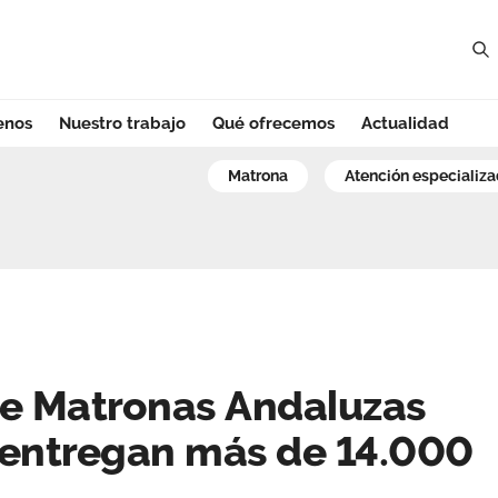
enos
Nuestro trabajo
Qué ofrecemos
Actualidad
 Matronas Andaluz
matrona
atención especializ
de Matronas Andaluzas
 entregan más de 14.000