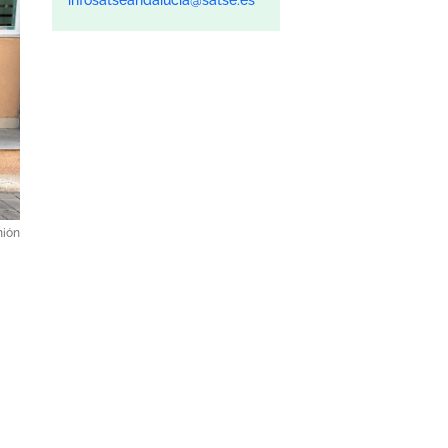
infosatseandalucia@satse.es
nión