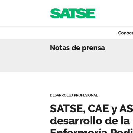
Navegación
Saltar al contenido
Conóc
SATSE, CAE y ASAE
Notas de prensa
Conócenos
Nuestro trabajo
DESARROLLO PROFESIONAL
Qué ofrecemos
SATSE, CAE y AS
desarrollo de la
Actualidad
Enfermería Pedi