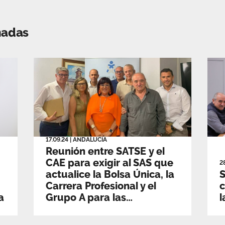
nadas
17.09.24
|
ANDALUCÍA
Reunión entre SATSE y el
CAE para exigir al SAS que
2
actualice la Bolsa Única, la
S
Carrera Profesional y el
a
Grupo A para las
l
enfermeras