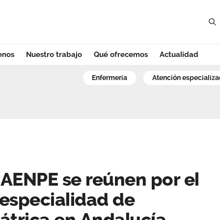
enos
Nuestro trabajo
Qué ofrecemos
Actualidad
NPE se reúnen por
enfermería
atención especializ
AENPE se reúnen por el
 especialidad de
átrica en Andalucía