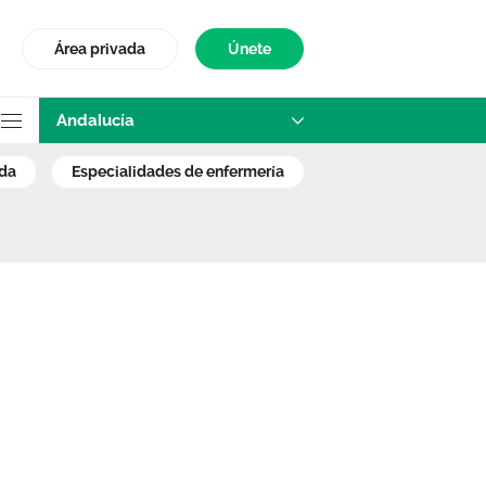
Área privada
Únete
Andalucía
 el desarrollo de 
ada
especialidades de enfermería