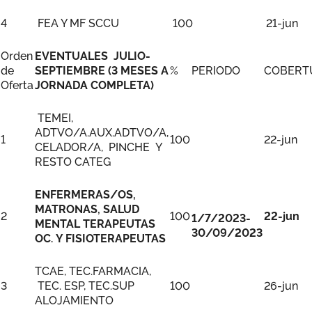
4
FEA Y MF SCCU
100
21-jun
Orden
EVENTUALES JULIO-
de
SEPTIEMBRE (3 MESES A
%
PERIODO
COBERT
Oferta
JORNADA COMPLETA)
TEMEI,
ADTVO/A.AUX.ADTVO/A,
1
100
22-jun
CELADOR/A, PINCHE Y
RESTO CATEG
ENFERMERAS/OS,
MATRONAS, SALUD
2
100
22-jun
1/7/2023-
MENTAL TERAPEUTAS
30/09/2023
OC. Y FISIOTERAPEUTAS
TCAE, TEC.FARMACIA,
3
TEC. ESP, TEC.SUP
100
26-jun
ALOJAMIENTO