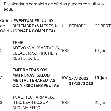
El calendario completo de ofertas puedes consultarlo
aquí:
Orden
EVENTUALES JULIO-
de
DICIEMBRE (6 MESES A
%
PERIODO
COBERT
Oferta
JORNADA COMPLETA)
TEMEI,
ADTVO/A,AUX.ADTVO/A,
1
100
16-jun
CELADOR/A, PINCHE Y
RESTO CATEG
ENFERMERAS/OS,
MATRONAS, SALUD
2
100
19-jun
1/7/2023-
MENTAL TERAPEUTAS
31/12/2023
OC. Y FISIOTERAPEUTAS
TCAE., TEC.FARMACIA,
3
TEC. ESP, TEC.SUP
100
21-jun
ALOJAMIENTO