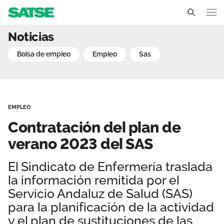
Contratación del plan de
Noticias
Andalucía
bolsa de empleo
empleo
sas
Conócenos
Un sindicato profesional e independiente
Nuestro trabajo
EMPLEO
Delegados Sindicales
Ámbitos de negociación
Qué ofrecemos
Contratación del plan de
Estructura organizativa
Secciones sindicales
verano 2023 del SAS
Actualidad
Transparencia
Servicios
El Sindicato de Enfermería traslada
Temas
Contáctanos
la información remitida por el
Ventajas
Noticias
Servicio Andaluz de Salud (SAS)
para la planificación de la actividad
Sala de prensa
y el plan de sustituciones de las