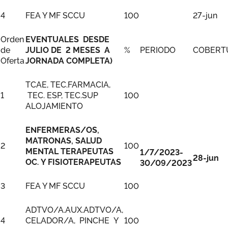
4
FEA Y MF SCCU
100
27-jun
Orden
EVENTUALES DESDE
de
JULIO DE 2 MESES A
%
PERIODO
COBERT
Oferta
JORNADA COMPLETA)
TCAE, TEC.FARMACIA,
1
TEC. ESP, TEC.SUP
100
ALOJAMIENTO
ENFERMERAS/OS,
MATRONAS, SALUD
2
100
MENTAL TERAPEUTAS
1/7/2023-
28-jun
OC. Y FISIOTERAPEUTAS
30/09/2023
3
FEA Y MF SCCU
100
ADTVO/A.AUX.ADTVO/A,
4
CELADOR/A, PINCHE Y
100