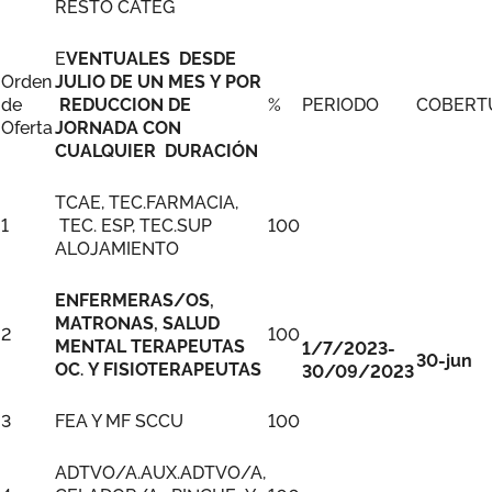
RESTO CATEG
E
VENTUALES DESDE
Orden
JULIO DE UN MES Y POR
de
REDUCCION DE
%
PERIODO
COBERT
Oferta
JORNADA CON
CUALQUIER DURACIÓN
TCAE, TEC.FARMACIA,
1
TEC. ESP, TEC.SUP
100
ALOJAMIENTO
ENFERMERAS/OS,
MATRONAS, SALUD
2
100
MENTAL TERAPEUTAS
1/7/2023-
30-jun
OC. Y FISIOTERAPEUTAS
30/09/2023
3
FEA Y MF SCCU
100
ADTVO/A.AUX.ADTVO/A,