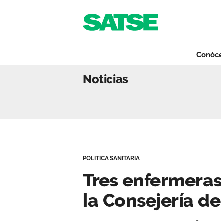
Navegación
Saltar al contenido
Conóc
Tres enfermeras 
Noticias
Conócenos
Nuestro trabajo
POLITICA SANITARIA
Qué ofrecemos
Tres enfermera
la Consejería d
Actualidad