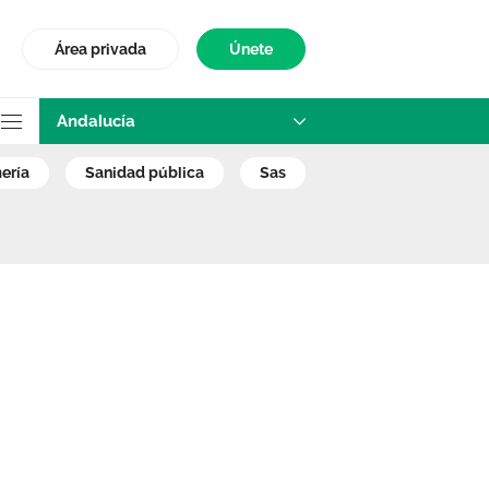
Área privada
Únete
Andalucía
ve en la Consejer
mería
sanidad pública
sas