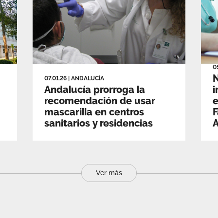
0
N
07.01.26
|
ANDALUCÍA
Andalucía prorroga la
i
recomendación de usar
e
mascarilla en centros
F
sanitarios y residencias
A
Ver más