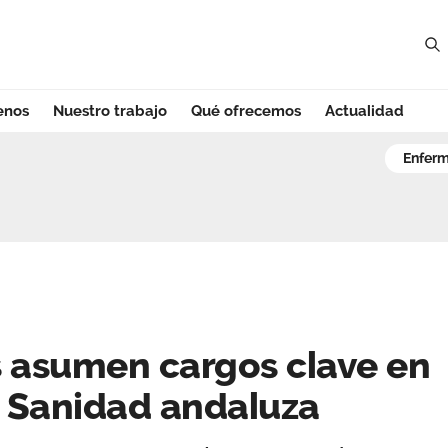
enos
Nuestro trabajo
Qué ofrecemos
Actualidad
asumen cargos cla
enfer
s asumen cargos clave en
e Sanidad andaluza