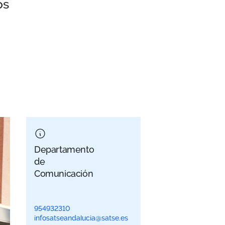
os
Departamento
de
Comunicación
954932310
infosatseandalucia@satse.es