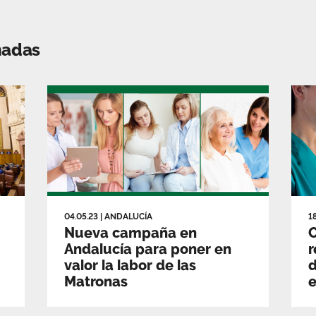
nadas
04.05.23
|
ANDALUCÍA
1
Nueva campaña en
Andalucía para poner en
r
valor la labor de las
d
Matronas