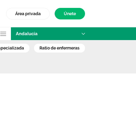
Área privada
Únete
Andalucía
ersonal en los hos
especializada
ratio de enfermeras