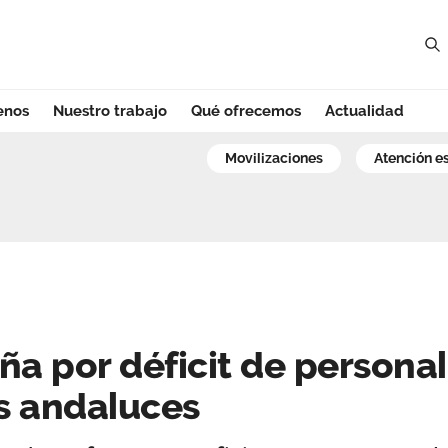
enos
Nuestro trabajo
Qué ofrecemos
Actualidad
 por déficit de p
movilizaciones
atención 
ña por déficit de personal
es andaluces