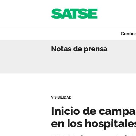
Navegación
Saltar al contenido
Conóc
Inicio de campaña
Notas de prensa
Conócenos
Nuestro trabajo
VISIBILIDAD
Qué ofrecemos
Inicio de campa
en los hospital
Actualidad