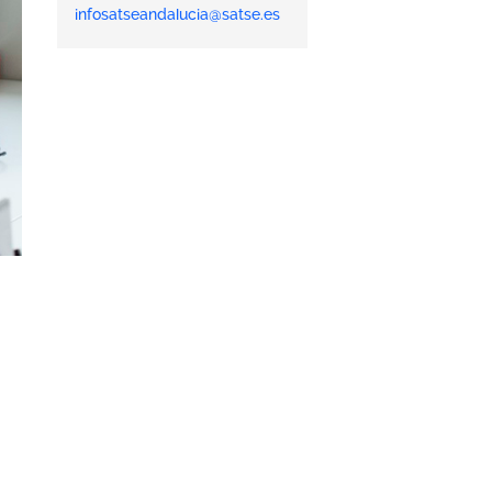
infosatseandalucia@satse.es