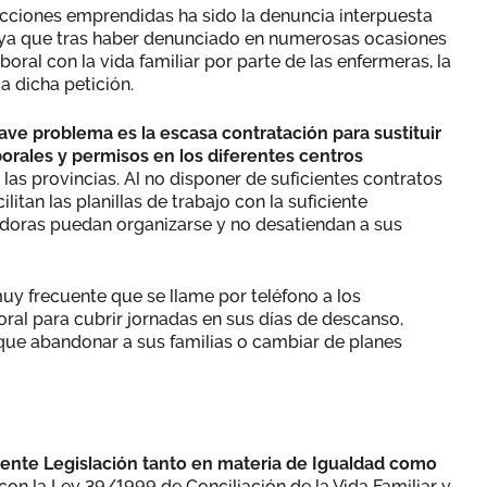
 acciones emprendidas ha sido la denuncia interpuesta
, ya que tras haber denunciado en numerosas ocasiones
aboral con la vida familiar por parte de las enfermeras, la
 dicha petición.
rave problema es la escasa contratación para sustituir
borales y permisos en los diferentes centros
las provincias. Al no disponer de suficientes contratos
ilitan las planillas de trabajo con la suficiente
adoras puedan organizarse y no desatiendan a sus
uy frecuente que se llame por teléfono a los
oral para cubrir jornadas en sus días de descanso,
ue abandonar a sus familias o cambiar de planes
rente Legislación tanto en materia de Igualdad como
 con la Ley 39/1999 de Conciliación de la Vida Familiar y