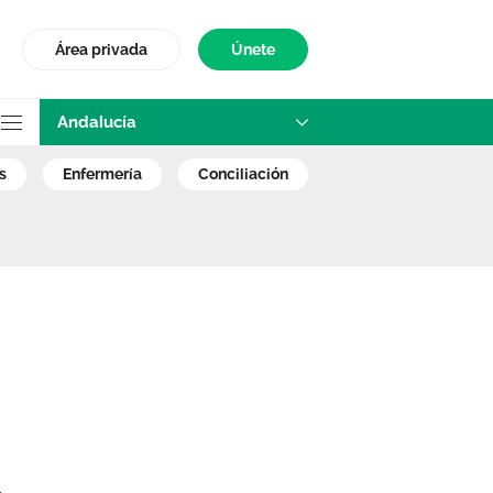
Área privada
Únete
Andalucía
s enfermeras y en
s
enfermería
conciliación