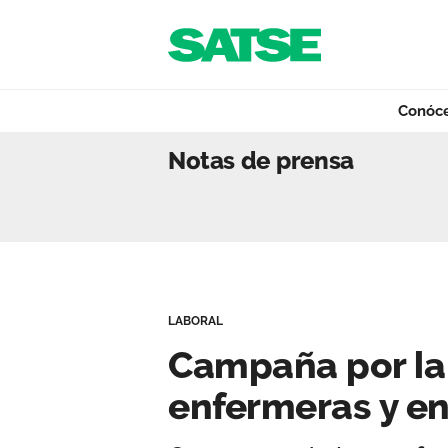
Navegación
Saltar al contenido
Conóc
Campaña por la c
Notas de prensa
Conócenos
Nuestro trabajo
LABORAL
Qué ofrecemos
Campaña por la 
enfermeras y e
Actualidad