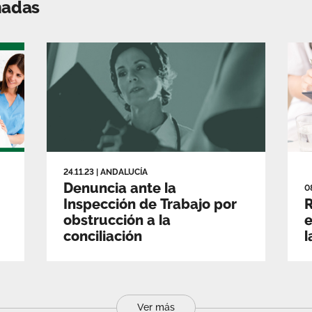
nadas
24.11.23
|
ANDALUCÍA
Denuncia ante la
0
Inspección de Trabajo por
R
obstrucción a la
e
conciliación
l
Ver más