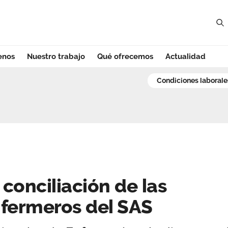
enos
Nuestro trabajo
Qué ofrecemos
Actualidad
onciliación de la
condiciones laborale
conciliación de las
nfermeros del SAS