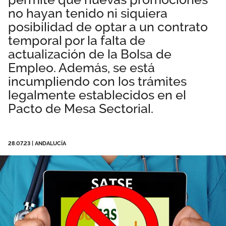
no hayan tenido ni siquiera
Área privada
Empleo
posibilidad de optar a un contrato
Documentos
temporal por la falta de
Únete
actualización de la Bolsa de
Publicaciones
Empleo. Además, se está
incumpliendo con los trámites
Vídeos
legalmente establecidos en el
Pacto de Mesa Sectorial.
28.07.23
|
ANDALUCÍA