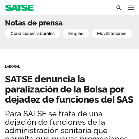
SATSE denuncia la parali
Notas de prensa
Andalucía
condiciones laborales
empleo
movilizaciones
Conócenos
Un sindicato profesional e independiente
Nuestro trabajo
LABORAL
Delegados Sindicales
Ámbitos de negociación
Qué ofrecemos
SATSE denuncia la
Estructura organizativa
Secciones sindicales
paralización de la Bolsa por
Actualidad
dejadez de funciones del SAS
Transparencia
Servicios
Temas
Contáctanos
Para SATSE se trata de una
Ventajas
Noticias
dejación de funciones de la
administración sanitaria que
Sala de prensa
permite que nuevas promociones