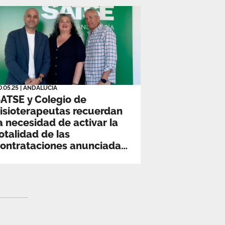
0.05.25
|
ANDALUCÍA
ATSE y Colegio de
isioterapeutas recuerdan
a necesidad de activar la
otalidad de las
ontrataciones anunciadas
ara Atención Primaria