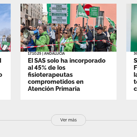
17.10.25
|
ANDALUCÍA
3
l
El SAS solo ha incorporado
S
al 45% de los
F
o
fisioterapeutas
l
comprometidos en
t
Atención Primaria
c
p
Ver más