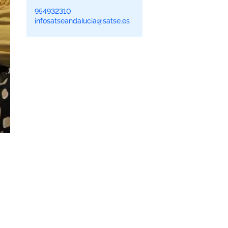
954932310
infosatseandalucia@satse.es