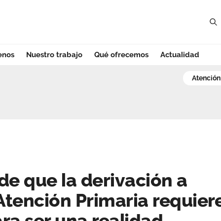
enos
Nuestro trabajo
Qué ofrecemos
Actualidad
 que la derivació
atenció
de que la derivación a
 Atención Primaria requier
ra ser una realidad