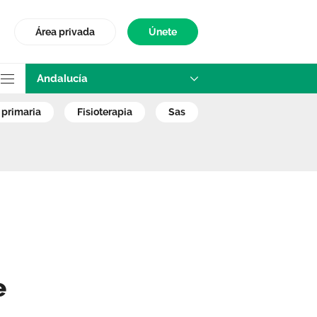
Área privada
Únete
Andalucía
n a Fisioterapia 
n primaria
fisioterapia
sas
e