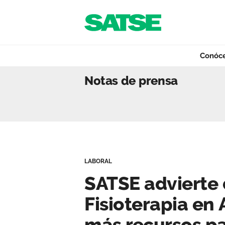
Navegación
Saltar al contenido
Conóc
SATSE advierte de
Notas de prensa
Conócenos
Nuestro trabajo
LABORAL
Qué ofrecemos
SATSE advierte 
Fisioterapia en
Actualidad
más recursos pa