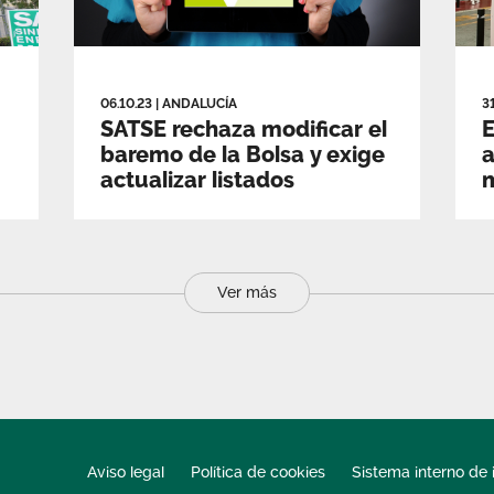
06.10.23
|
ANDALUCÍA
3
SATSE rechaza modificar el
E
baremo de la Bolsa y exige
a
actualizar listados
m
Ver más
Aviso legal
Política de cookies
Sistema interno de 