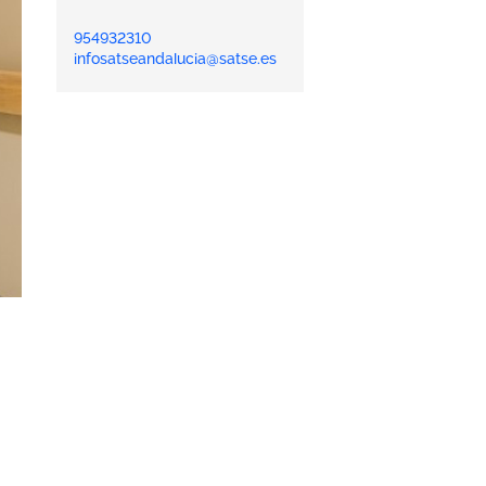
954932310
infosatseandalucia@satse.es