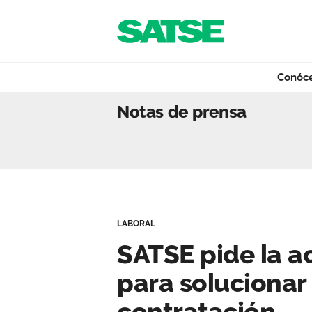
Navegación
Saltar al contenido
Conóc
SATSE pide la act
Notas de prensa
Conócenos
Nuestro trabajo
LABORAL
Qué ofrecemos
SATSE pide la ac
para solucionar
Actualidad
contratación