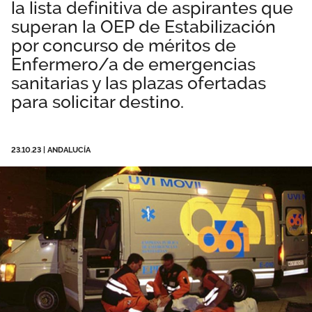
la lista definitiva de aspirantes que
Área privada
Empleo
superan la OEP de Estabilización
por concurso de méritos de
Documentos
Únete
Enfermero/a de emergencias
sanitarias y las plazas ofertadas
Publicaciones
para solicitar destino.
Vídeos
23.10.23
|
ANDALUCÍA