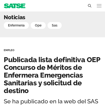
Publicada lista definiti
Noticias
Andalucía
enfermería
ope
sas
Conócenos
Un sindicato profesional e independiente
Nuestro trabajo
EMPLEO
Delegados Sindicales
Ámbitos de negociación
Qué ofrecemos
Publicada lista definitiva OEP
Estructura organizativa
Secciones sindicales
Concurso de Méritos de
Actualidad
Enfermera Emergencias
Transparencia
Servicios
Temas
Contáctanos
Sanitarias y solicitud de
Ventajas
destino
Noticias
Sala de prensa
Se ha publicado en la web del SAS