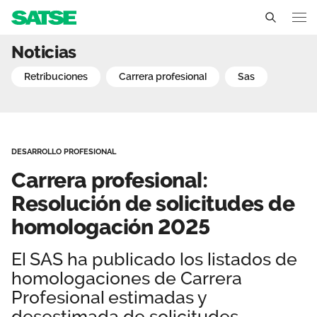
Carrera profesional: Res
Noticias
Andalucía
retribuciones
carrera profesional
sas
Conócenos
Un sindicato profesional e independiente
Nuestro trabajo
DESARROLLO PROFESIONAL
Delegados Sindicales
Ámbitos de negociación
Qué ofrecemos
Carrera profesional:
Estructura organizativa
Secciones sindicales
Resolución de solicitudes de
Actualidad
homologación 2025
Transparencia
Servicios
Temas
Contáctanos
El SAS ha publicado los listados de
Ventajas
Noticias
homologaciones de Carrera
Profesional estimadas y
Sala de prensa
desestimada de solicitudes