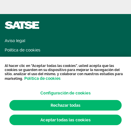
Aviso legal
Política de cookies
Sistema interno de información
Al hacer clic en “Aceptar todas las cookies”, usted acepta que las
Protección datos personales
cookies se guarden en su dispositivo para mejorar la navegación del
sitio, analizar el uso del mismo, y colaborar con nuestros estudios para
Contacto
Política de cookies
marketing.
Configuración de cookies
Rechazar todas
Aceptar todas las cookies
© 2026 Sindicato de Enfermería. Todos los derechos reservados.