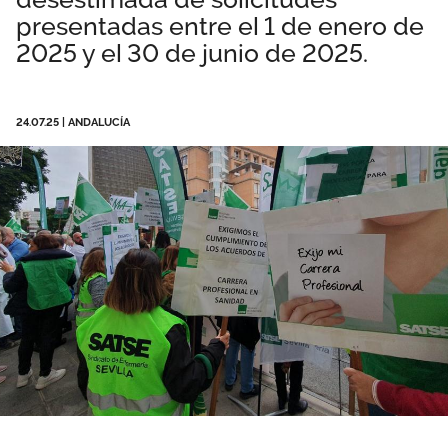
presentadas entre el 1 de enero de
Área privada
Empleo
2025 y el 30 de junio de 2025.
Documentos
Únete
Publicaciones
24.07.25
|
ANDALUCÍA
Vídeos