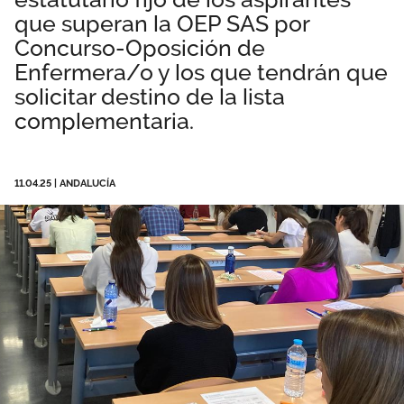
que superan la OEP SAS por
Área privada
Empleo
Concurso-Oposición de
Documentos
Enfermera/o y los que tendrán que
Únete
solicitar destino de la lista
Publicaciones
complementaria.
Vídeos
11.04.25
|
ANDALUCÍA