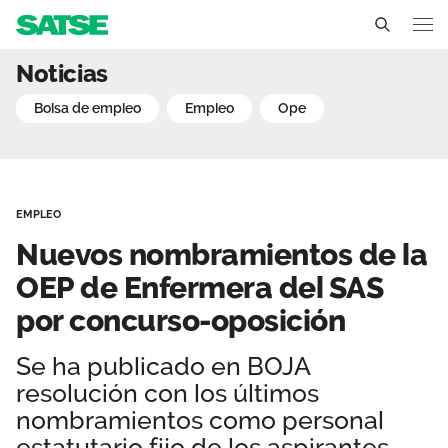
Nuevos nombramientos de
Noticias
Andalucía
bolsa de empleo
empleo
ope
Conócenos
Un sindicato profesional e independiente
Nuestro trabajo
EMPLEO
Delegados Sindicales
Ámbitos de negociación
Qué ofrecemos
Nuevos nombramientos de la
Estructura organizativa
Secciones sindicales
OEP de Enfermera del SAS
Actualidad
por concurso-oposición
Transparencia
Servicios
Temas
Contáctanos
Se ha publicado en BOJA
Ventajas
Noticias
resolución con los últimos
nombramientos como personal
Sala de prensa
estatutario fijo de los aspirantes