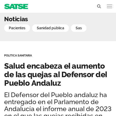
Salud encabeza el aument
Noticias
Andalucía
pacientes
sanidad pública
sas
Conócenos
Un sindicato profesional e independiente
Nuestro trabajo
POLITICA SANITARIA
Delegados Sindicales
Ámbitos de negociación
Qué ofrecemos
Salud encabeza el aumento
Estructura organizativa
Secciones sindicales
de las quejas al Defensor del
Actualidad
Pueblo Andaluz
Transparencia
Servicios
Temas
Contáctanos
El Defensor del Pueblo andaluz ha
Ventajas
Noticias
entregado en el Parlamento de
Andalucía el informe anual de 2023
Sala de prensa
en el que las quejas recibidas en