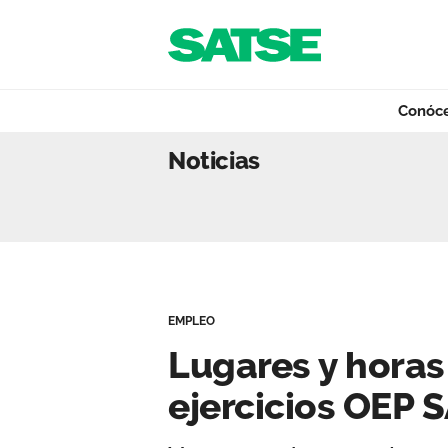
Navegación
Saltar al contenido
Conóc
Lugares y horas d
Noticias
Conócenos
Nuestro trabajo
EMPLEO
Qué ofrecemos
Lugares y horas 
ejercicios OEP 
Actualidad