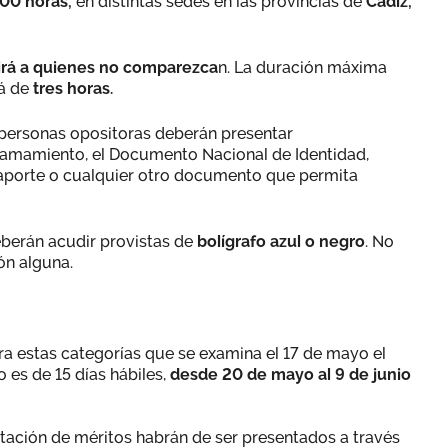
:00 horas,
en distintas sedes en las provincias de
Cádiz,
uirá a quienes no comparezca
n. La duración máxima
á de
tres horas.
s personas opositoras deberán presentar
lamamiento, el Documento Nacional de Identidad,
aporte o cualquier otro documento que permita
eberán acudir provistas de
bolígrafo azul o negro
. No
ón alguna.
a estas categorías que se examina el 17 de mayo el
es de 15 días hábiles,
desde 20 de mayo al 9 de junio
tación de méritos habrán de ser presentados a través