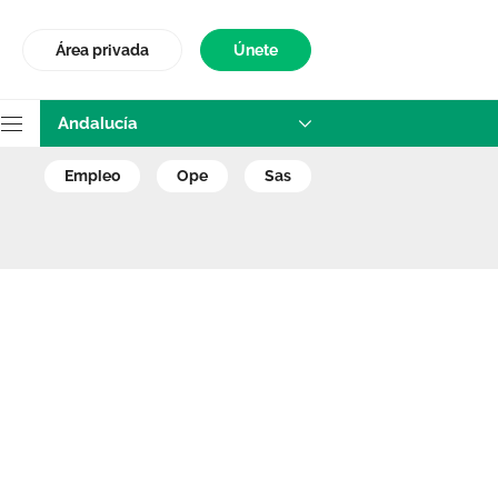
Área privada
Únete
Andalucía
los ejercicios OEP
empleo
ope
sas