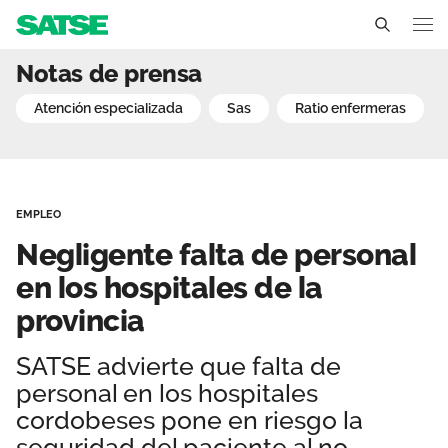
Negligente falta de perso
Notas de prensa
Andalucía
atención especializada
sas
ratio enfermeras
Conócenos
Un sindicato profesional e independiente
Nuestro trabajo
EMPLEO
Delegados Sindicales
Ámbitos de negociación
Qué ofrecemos
Negligente falta de personal
Estructura organizativa
Secciones sindicales
en los hospitales de la
Actualidad
provincia
Transparencia
Servicios
Temas
Contáctanos
SATSE advierte que falta de
Ventajas
Noticias
personal en los hospitales
cordobeses pone en riesgo la
Sala de prensa
seguridad del paciente al no