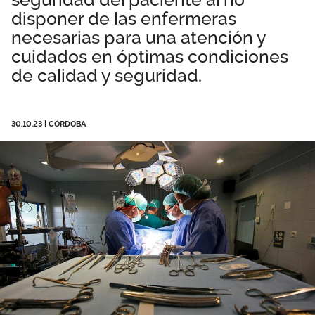
disponer de las enfermeras
Área privada
Empleo
necesarias para una atención y
Documentos
cuidados en óptimas condiciones
Únete
de calidad y seguridad.
Publicaciones
Vídeos
30.10.23
|
CÓRDOBA