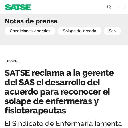
SATSE reclama a la gerent
Notas de prensa
Andalucía
condiciones laborales
solape de jornada
sas
Conócenos
Un sindicato profesional e independiente
Nuestro trabajo
LABORAL
Delegados Sindicales
Ámbitos de negociación
Qué ofrecemos
SATSE reclama a la gerente
Estructura organizativa
Secciones sindicales
del SAS el desarrollo del
Actualidad
acuerdo para reconocer el
Transparencia
Servicios
Temas
Contáctanos
solape de enfermeras y
Ventajas
fisioterapeutas
Noticias
Sala de prensa
El Sindicato de Enfermería lamenta