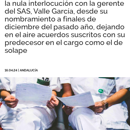
la nula interlocución con la gerente
Área privada
Empleo
del SAS, Valle García, desde su
nombramiento a finales de
Documentos
Únete
diciembre del pasado año, dejando
en el aire acuerdos suscritos con su
Publicaciones
predecesor en el cargo como el de
Vídeos
solape
16.04.24
|
ANDALUCÍA