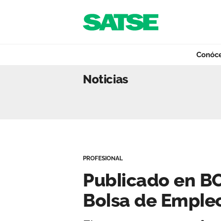
Navegación
Saltar al contenido
Conóc
Publicado en BOJ
Noticias
Conócenos
Nuestro trabajo
PROFESIONAL
Qué ofrecemos
Publicado en BO
Bolsa de Emple
Actualidad