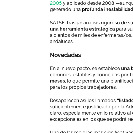
2005
y aplicado desde 2008 —aunque
generado una
profunda inestabilida
SATSE, tras un análisis riguroso de 
una herramienta estratégica
para s
a cientos de miles de enfermeras/os,
andaluces.
Novedades
En el nuevo pacto, se establece
una b
comunes, estables y conocidas por to
meses
, lo que permite una planifica
para los propios trabajadores.
Desaparecen así los llamados
“listad
suficientemente justificado por la 
claro, especialmente en lo relativo al
excepcionales en los que se podrá rec
Una de las mejoras más significativa