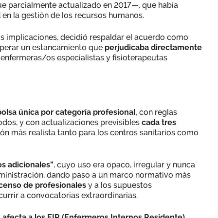
 parcialmente actualizado en 2017—, que había
d
en la gestión de los recursos humanos.
sus implicaciones, decidió respaldar el acuerdo como
uperar un estancamiento que
perjudicaba directamente
 enfermeras/os especialistas y fisioterapeutas
olsa única por categoría profesional,
con reglas
dos, y con actualizaciones previsibles
cada tres
ción más realista tanto para los centros sanitarios como
os adicionales”
, cuyo uso era opaco, irregular y nunca
Administración, dando paso a un marco normativo más
censo de profesionales
y a los supuestos
urrir a convocatorias extraordinarias.
s
afecta a los EIR (Enfermeros Internos Residente)